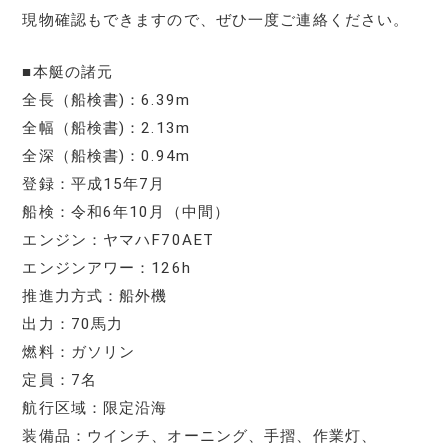
現物確認もできますので、ぜひ一度ご連絡ください。
■本艇の諸元
全長（船検書)：6.39m
全幅（船検書)：2.13m
全深（船検書)：0.94m
登録：平成15年7月
船検：令和6年10月（中間）
エンジン：ヤマハF70AET
エンジンアワー：126h
推進力方式：船外機
出力：70馬力
燃料：ガソリン
定員：7名
航行区域：限定沿海
装備品：ウインチ、オーニング、手摺、作業灯、