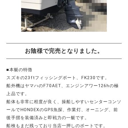
お陰様で完売となりました。
■本艇の特徴
スズキの23ftフィッシングボート、FK230です。
船外機はヤマハのF70AET、エンジンアワー126hの極
上品です。
船体も非常に程度が良く、操船しやすいセンターコンソ
ールでHONDEXのGPS魚探、作業灯、オーニング、前
後手摺を装備済みと即戦力の一艇です。
船検もまだ残っており当店一押しのボートです。